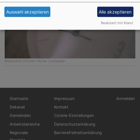
Auswahl akzeptieren
Alle akzeptieren
Realisiert mit Klaro!
Bildrechte
Christin Hume / unsplash
Hauptnavigation
Fußbereichsmenü
Benutzerm
Startseite
Impressum
Anmelden
Dekanat
Kontakt
Gemeinden
Cookie-Einstellungen
Arbeitsbereiche
Datenschutzerklärung
Regionale
Barrierefreiheitserklärung