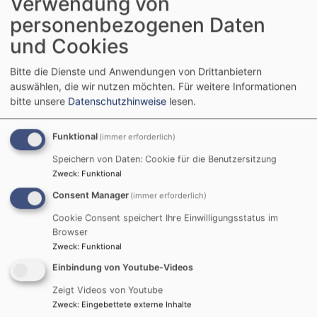
Verwendung von
personenbezogenen Daten
und Cookies
Startseite
Regionale Projekte des Dekanat Neustadt/Aisch
Bitte die Dienste und Anwendungen von Drittanbietern
einfach heiraten am 26.6.26
Zeitplan
auswählen, die wir nutzen möchten.
Für weitere Informationen
bitte unsere
Datenschutzhinweise
lesen.
Zeitplan
Funktional
(immer erforderlich)
Speichern von Daten: Cookie für die Benutzersitzung
Zweck
:
Funktional
Hier finden Sie in Kürze den Zeitplan für "einfach
Consent Manager
(immer erforderlich)
heiraten" am 26. Juni 2026 in Wilhermsdorf.
Cookie Consent speichert Ihre Einwilligungsstatus im
Zwischen 11 und 20 Uhr können Sie freie Slots
Browser
erfragen.
Zweck
:
Funktional
Einbindung von Youtube-Videos
Zeigt Videos von Youtube
Zweck
:
Eingebettete externe Inhalte