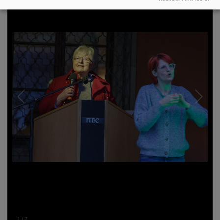
1
/
7