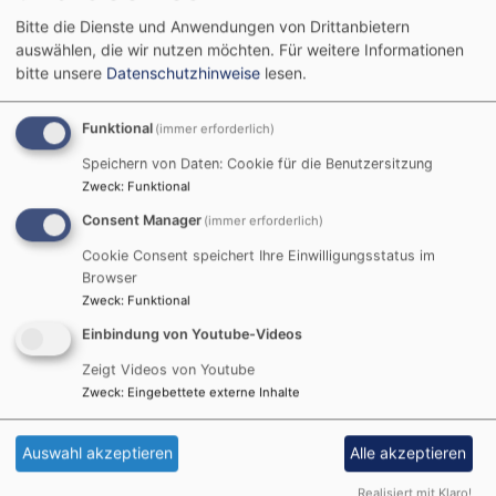
gesetzt. Beim
Bildrechte
Martina Eichner
Bitte die Dienste und Anwendungen von Drittanbietern
"Lichtermeer" haben viele
auswählen, die wir nutzen möchten.
Für weitere Informationen
verschiedene Umwelt- und Sozialverbände, Musik und
bitte unsere
Datenschutzhinweise
lesen.
Kulturvereine sowie die Evang.-Luth. Kirche
eingeladen, sich gegen Hass und demokratiefeindliche
Funktional
(immer erforderlich)
Tendenzen stark zu machen. Ihr Auftrag war: "Gesicht
für Menschenrechte, einen friedlichen, respektvollen
Speichern von Daten: Cookie für die Benutzersitzung
Zweck
:
Funktional
Umgang miteinander und den Schutz unserer
Demokratie", wie in einer Mitteilung der
Consent Manager
(immer erforderlich)
Verantwortlichen um Corinna Gräßel zu lesen ist.
Cookie Consent speichert Ihre Einwilligungsstatus im
Browser
Dekanin Ursula Brecht hat in ihrem Redebeitrag
Zweck
:
Funktional
Stellung bezogen.
Einbindung von Youtube-Videos
Zeigt Videos von Youtube
Zweck
:
Eingebettete externe Inhalte
Auswahl akzeptieren
Alle akzeptieren
Realisiert mit Klaro!