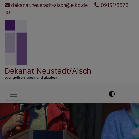
Direkt
dekanat.neustadt-aisch@elkb.de
09161/8876-
zum
10
Inhalt
Dekanat Neustadt/Aisch
evangelisch leben und glauben
Hauptnavigation