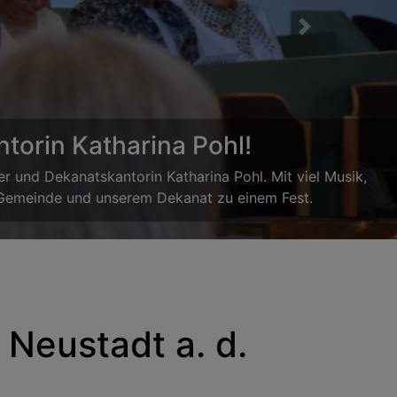
Next
chen
kirchen! Gemeinsam mit vielen anderen Kindern werden
 Singen, sondern auch das Miteinander und die Freude am
estlichen Gottesdienst präsentiert.
Neustadt a. d.