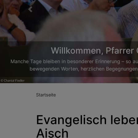
Previous
Reg
Drei Tage voller Musik, Gemeinschaft und guter Laun
fröhliche Lieder eingeübt, gespielt, gelacht und eine 
gemeinsamen Erleben im Mittelpunkt
Startseite
Evangelisch lebe
Aisch