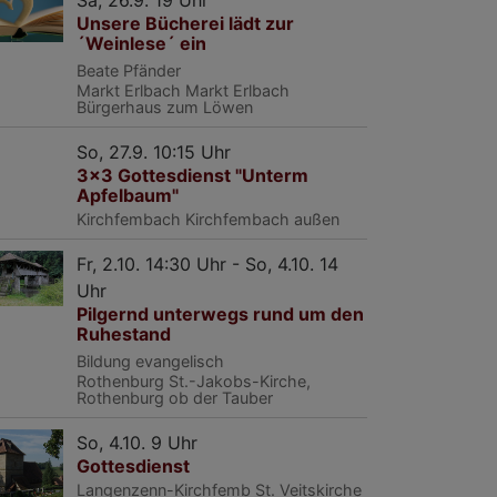
Sa, 26.9. 19 Uhr
Unsere Bücherei lädt zur
´Weinlese´ ein
Beate Pfänder
Markt Erlbach
Markt Erlbach
Bürgerhaus zum Löwen
So, 27.9. 10:15 Uhr
3x3 Gottesdienst "Unterm
Apfelbaum"
Kirchfembach
Kirchfembach außen
Fr, 2.10. 14:30 Uhr - So, 4.10. 14
Uhr
Pilgernd unterwegs rund um den
Ruhestand
Bildung evangelisch
Rothenburg
St.-Jakobs-Kirche,
Rothenburg ob der Tauber
So, 4.10. 9 Uhr
Gottesdienst
Langenzenn-Kirchfemb
St. Veitskirche