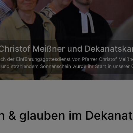
ionale Kindersingtage in Emskir
e erwarten euch bei den Regionalen Kindersingtagen in Ems
abwechslungsreiche Zeit erlebt. Dabei stehen nicht nur das
. Die einstudierten Lieder werden anschließend in einem f
n & glauben im Dekanat 