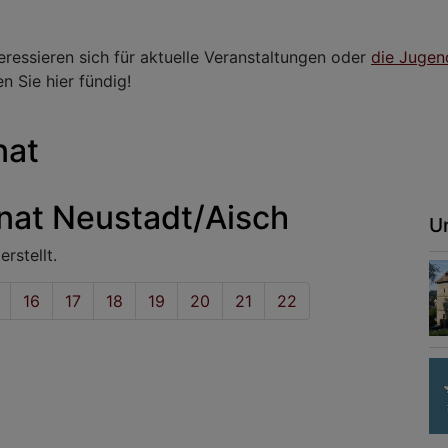
teressieren sich für aktuelle Veranstaltungen oder
die Jugen
 Sie hier fündig!
nat
nat Neustadt/Aisch
U
rstellt.
ite
Seite
16
Seite
17
Seite
18
Seite
19
Seite
20
Seite
21
Aktuelle
22
Seite