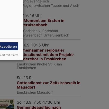
Bildung evangelisch
BE
Region zwischen Tauber und Aisch
Di, 1.9. 19 Uhr
Ein Moment am Ersten in
Unterulsenbach
Pfr. Christian v. Rotenhan
Unterulsenbach
Unterulsenbach
So, 6.9. 10:15 Uhr
akzeptieren
Gemeinsamer regionaler
Gottesdienst mit dem Projekt-
siert mit Klaro!
Kinderchor in Emskirchen
Emskirchen
Kirche St. Kilian
Emskirchen
So, 13.9.
Gottesdienst zur Zeltkirchweih in
Mausdorf
Emskirchen
Mausdorf
So, 13.9. 7:50-17:30 Uhr
Gemeindeausflug nach