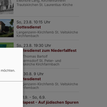
Eleonore Lang, Kirchenführerin
Trautskirchen
St. Laurentius-Kirche
So, 23.8. 10:15 Uhr
Gottesdienst
Langenzenn-Kirchfemb
St. Veitskirche
Kirchfembach
So, 23.8. 19:30 Uhr
Gottesdienst zum Niederfallfest
Pfr. Thomas Bartolf
Wilhermsdorf
St. Peter- und
Paulskirche Kirchfarrnbach
n möchten.
So, 30.8. 9 Uhr
Gottesdienst
Langenzenn-Kirchfemb
St. Veitskirche
Kirchfembach
Di, 1.9. - So, 6.9.
Budapest - Auf jüdischen Spuren