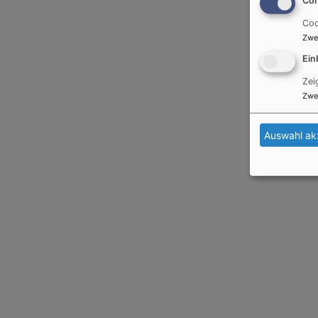
Coo
Zwe
Ein
Zei
Zwe
Auswahl ak