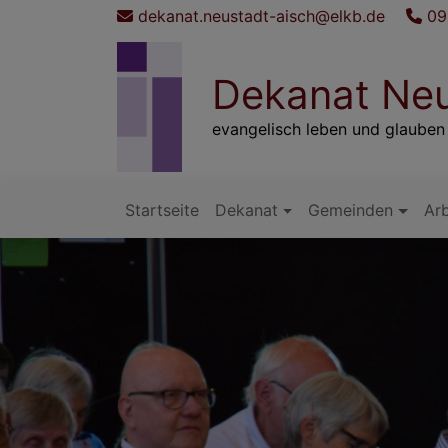
Direkt
dekanat.neustadt-aisch@elkb.de
09
zum
Inhalt
Dekanat Neu
evangelisch leben und glauben
Startseite
Dekanat
Gemeinden
Arb
Hauptnavigation