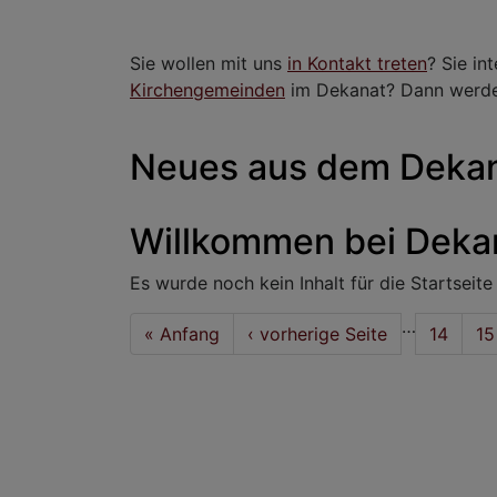
Sie wollen mit uns
in Kontakt treten
? Sie in
Kirchengemeinden
im Dekanat? Dann werden
Neues aus dem Deka
Willkommen bei Deka
Es wurde noch kein Inhalt für die Startseite e
Seitennummerierung
…
First
« Anfang
Vorherige
‹ vorherige Seite
Seite
14
Se
15
page
Seite