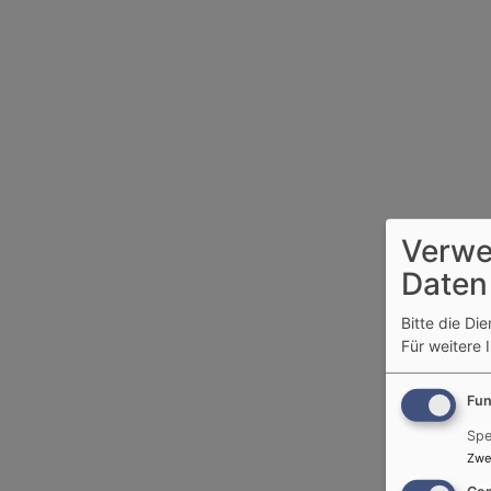
Verwe
Daten
Bitte die Di
Für weitere 
Fun
Spe
Zwe
Con